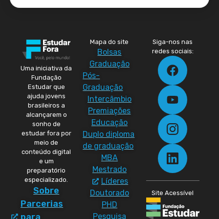
Mapa do site
Siga-nos nas
Bolsas
redes sociais:
Graduação
Uma iniciativa da
Pós-
Fundação
Graduação
Estudar que
ajuda jovens
Intercâmbio
brasileiros a
Premiações
alcançarem o
Educação
sonho de
Duplo diploma
estudar fora por
meio de
de graduação
conteúdo digital
MBA
e um
Mestrado
preparatório
especializado.
Líderes
Sobre
Doutorado
Site Acessível
Parcerias
PHD
Pesquisa
para