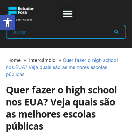
Abrir a barra de ferramentas
Prep Program
Líderes Estudar
Home
»
Intercâmbio
»
Quer fazer o high school
nos EUA? Veja quais são as melhores escolas
públicas
Quer fazer o high school
nos EUA? Veja quais são
as melhores escolas
públicas