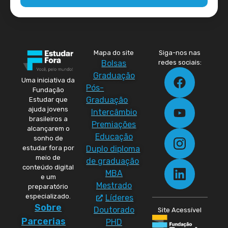
Mapa do site
Siga-nos nas
Bolsas
redes sociais:
Graduação
Uma iniciativa da
Pós-
Fundação
Graduação
Estudar que
ajuda jovens
Intercâmbio
brasileiros a
Premiações
alcançarem o
Educação
sonho de
Duplo diploma
estudar fora por
meio de
de graduação
conteúdo digital
MBA
e um
Mestrado
preparatório
especializado.
Líderes
Sobre
Doutorado
Site Acessível
Parcerias
PHD