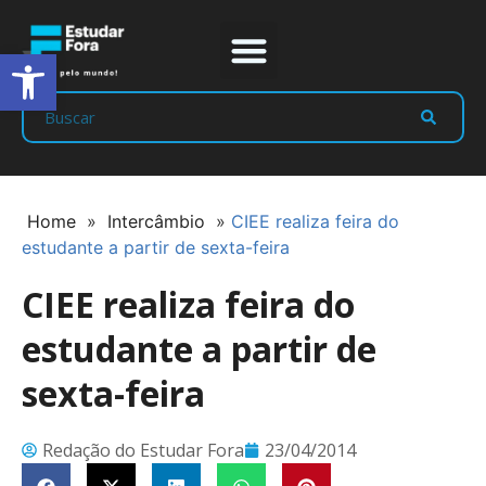
Abrir a barra de ferramentas
Prep Program
Líderes Estudar
Home
»
Intercâmbio
»
CIEE realiza feira do
estudante a partir de sexta-feira
CIEE realiza feira do
estudante a partir de
sexta-feira
Redação do Estudar Fora
23/04/2014