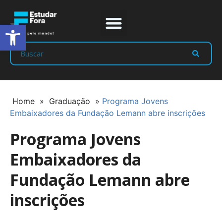
Abrir a barra de ferramentas
Prep Program
Líderes Estudar
Home
»
Graduação
»
Programa Jovens
Embaixadores da Fundação Lemann abre inscrições
Programa Jovens
Embaixadores da
Fundação Lemann abre
inscrições