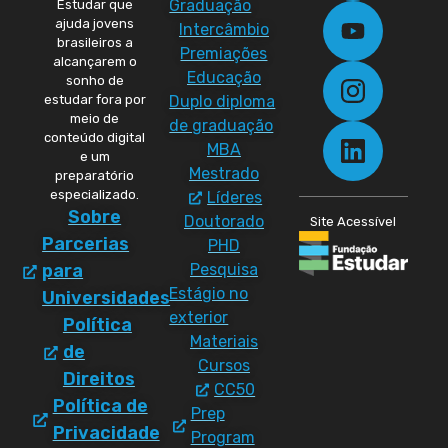
Graduação
Estudar que
ajuda jovens
Intercâmbio
brasileiros a
Premiações
alcançarem o
Educação
sonho de
Duplo diploma
estudar fora por
meio de
de graduação
conteúdo digital
MBA
e um
Mestrado
preparatório
especializado.
Líderes
Sobre
Doutorado
Site Acessível
Parcerias
PHD
Pesquisa
para
Estágio no
Universidades
exterior
Política
Materiais
de
Cursos
Direitos
CC50
Política de
Prep
Privacidade
Program