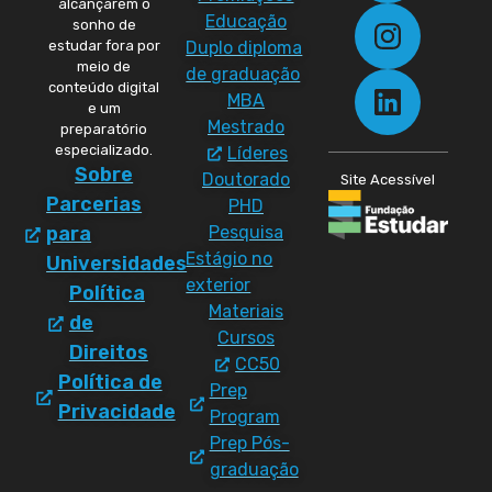
alcançarem o
Educação
sonho de
Duplo diploma
estudar fora por
meio de
de graduação
conteúdo digital
MBA
e um
Mestrado
preparatório
especializado.
Líderes
Sobre
Doutorado
Site Acessível
Parcerias
PHD
Pesquisa
para
Estágio no
Universidades
exterior
Política
Materiais
de
Cursos
Direitos
CC50
Política de
Prep
Privacidade
Program
Prep Pós-
graduação