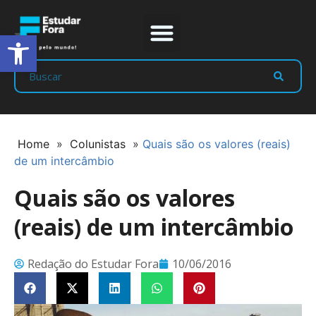
Abrir a barra de ferramentas
Prep Program
Líderes Estudar
Home
»
Colunistas
»
Quais são os valores (reais)
de um intercâmbio
Quais são os valores
(reais) de um intercâmbio
Redação do Estudar Fora
10/06/2016