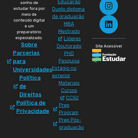
Educação
sonho de
Duplo diploma
estudar fora por
meio de
de graduação
conteúdo digital
MBA
e um
Mestrado
preparatório
especializado.
Líderes
Sobre
Doutorado
Site Acessível
Parcerias
PHD
Pesquisa
para
Estágio no
Universidades
exterior
Política
Materiais
de
Cursos
Direitos
CC50
Política de
Prep
Privacidade
Program
Prep Pós-
graduação