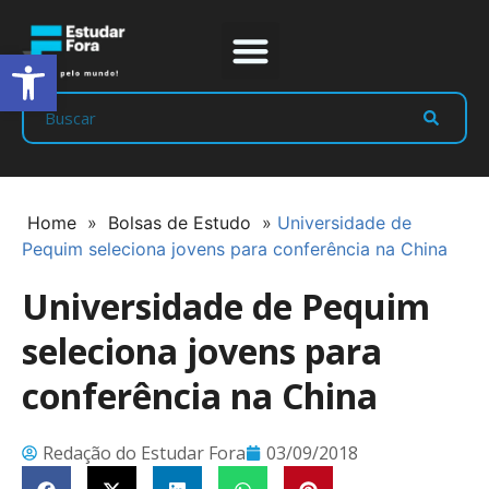
Abrir a barra de ferramentas
Prep Program
Líderes Estudar
Home
»
Bolsas de Estudo
»
Universidade de
Pequim seleciona jovens para conferência na China
Universidade de Pequim
seleciona jovens para
conferência na China
Redação do Estudar Fora
03/09/2018