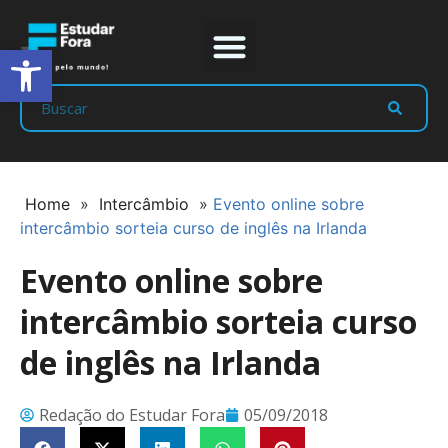
Abrir a barra de ferramentas
Prep Program
Líderes Estudar
Home
»
Intercâmbio
»
Evento online sobre
intercâmbio sorteia curso de inglês na Irlanda
Evento online sobre
intercâmbio sorteia curso
de inglês na Irlanda
Redação do Estudar Fora
05/09/2018