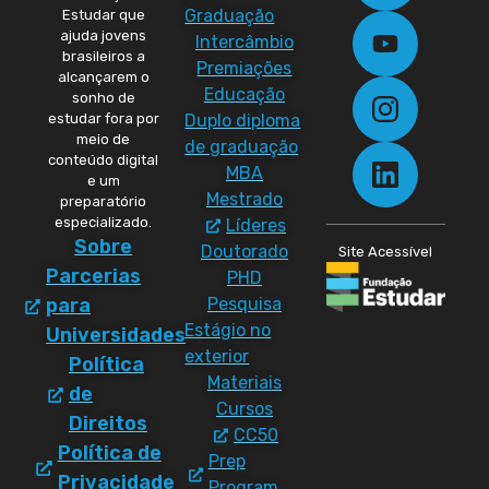
Graduação
Estudar que
ajuda jovens
Intercâmbio
brasileiros a
Premiações
alcançarem o
Educação
sonho de
Duplo diploma
estudar fora por
meio de
de graduação
conteúdo digital
MBA
e um
Mestrado
preparatório
especializado.
Líderes
Sobre
Doutorado
Site Acessível
Parcerias
PHD
Pesquisa
para
Estágio no
Universidades
exterior
Política
Materiais
de
Cursos
Direitos
CC50
Política de
Prep
Privacidade
Program