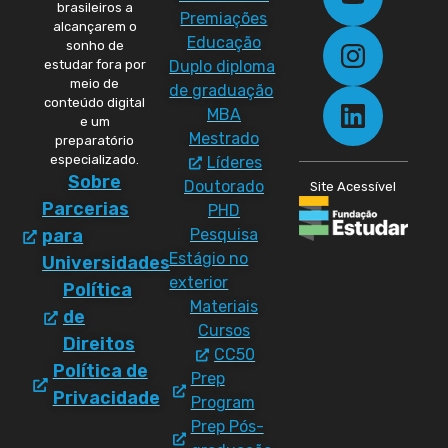
brasileiros a
Premiações
alcançarem o
Educação
sonho de
Duplo diploma
estudar fora por
meio de
de graduação
conteúdo digital
MBA
e um
Mestrado
preparatório
especializado.
Líderes
Sobre
Doutorado
Site Acessível
Parcerias
PHD
Pesquisa
para
Estágio no
Universidades
exterior
Política
Materiais
de
Cursos
Direitos
CC50
Política de
Prep
Privacidade
Program
Prep Pós-