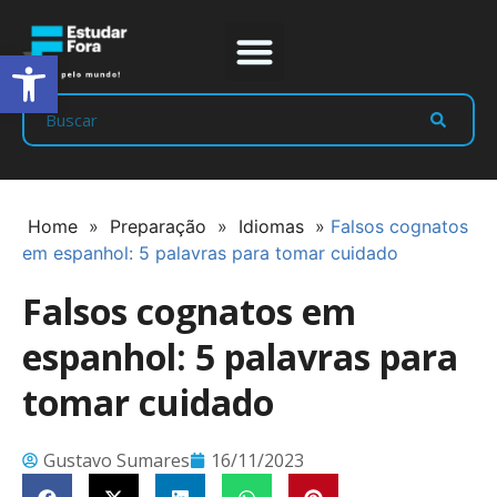
Abrir a barra de ferramentas
Prep Program
Líderes Estudar
Home
»
Preparação
»
Idiomas
»
Falsos cognatos
em espanhol: 5 palavras para tomar cuidado
Falsos cognatos em
espanhol: 5 palavras para
tomar cuidado
Gustavo Sumares
16/11/2023