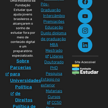
Uma iniciativa da
Pós-
Fundação
Graduação
Estudar que
ajuda jovens
Intercâmbio
brasileiros a
Premiações
alcançarem o
Educação
sonho de
Duplo diploma
estudar fora por
meio de
de graduação
conteúdo digital
MBA
e um
Mestrado
preparatório
especializado.
Líderes
Sobre
Doutorado
Site Acessível
Parcerias
PHD
Pesquisa
para
Estágio no
Universidades
exterior
Política
Materiais
de
Cursos
Direitos
CC50
Política de