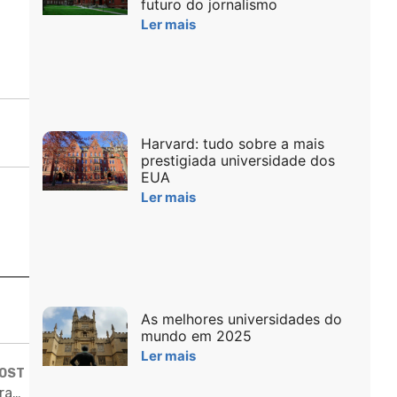
futuro do jornalismo
Ler mais
Harvard: tudo sobre a mais
prestigiada universidade dos
EUA
Ler mais
As melhores universidades do
mundo em 2025
Ler mais
POST
Brasileiros trazem curso de Stanford (de graça!) ao Brasil