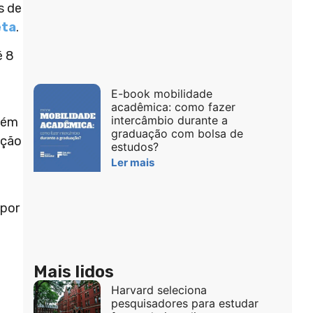
s de
eta
.
é 8
E-book mobilidade
acadêmica: como fazer
intercâmbio durante a
além
graduação com bolsa de
ição
estudos?
Ler mais
 por
Mais lidos
Harvard seleciona
pesquisadores para estudar