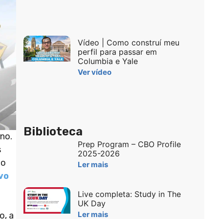
Vídeo | Como construí meu
perfil para passar em
Columbia e Yale
Ver vídeo
Biblioteca
no.
Prep Program – CBO Profile
s
2025-2026
no
Ler mais
vo
Live completa: Study in The
UK Day
Ler mais
o, a