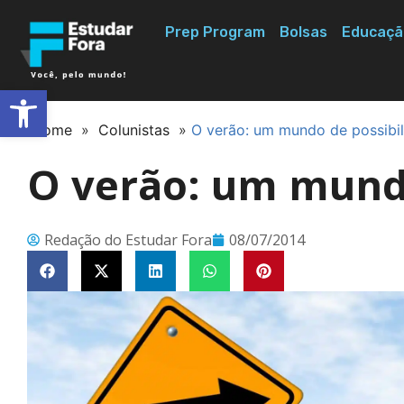
Prep Program
Bolsas
Educaçã
Abrir a barra de ferramentas
Home
»
Colunistas
»
O verão: um mundo de possibi
O verão: um mundo
Redação do Estudar Fora
08/07/2014