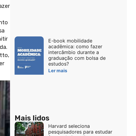
azer
anto
sa
itir
E-book mobilidade
acadêmica: como fazer
da.
intercâmbio durante a
tto,
graduação com bolsa de
er
estudos?
Ler mais
Mais lidos
Harvard seleciona
pesquisadores para estudar