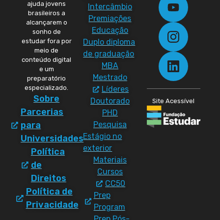
ajuda jovens
Intercâmbio
brasileiros a
Premiações
alcançarem o
Educação
sonho de
Duplo diploma
estudar fora por
meio de
de graduação
conteúdo digital
MBA
e um
Mestrado
preparatório
especializado.
Líderes
Sobre
Doutorado
Site Acessível
Parcerias
PHD
Pesquisa
para
Estágio no
Universidades
exterior
Política
Materiais
de
Cursos
Direitos
CC50
Política de
Prep
Privacidade
Program
Prep Pós-