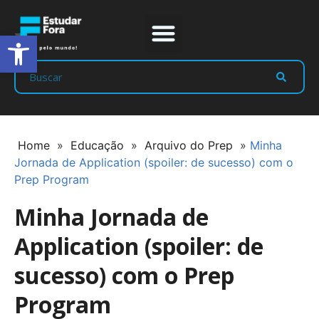
Abrir a barra de ferramentas
Prep Program
Líderes Estudar
Home
»
Educação
»
Arquivo do Prep
»
Minha
Jornada de Application (spoiler: de sucesso) com o
Prep Program
Minha Jornada de
Application (spoiler: de
sucesso) com o Prep
Program