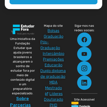
Mapa do site
Siga-nos nas
Bolsas
redes sociais:
Graduação
Uma iniciativa da
Pós-
Fundação
Graduação
Estudar que
ajuda jovens
Intercâmbio
brasileiros a
Premiações
alcançarem o
Educação
sonho de
Duplo diploma
estudar fora por
meio de
de graduação
conteúdo digital
MBA
e um
Mestrado
preparatório
especializado.
Líderes
Sobre
Doutorado
Site Acessível
Parcerias
PHD