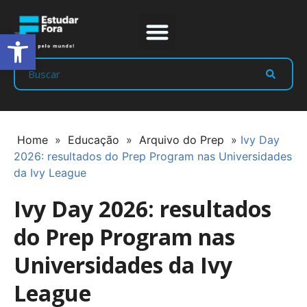
Abrir a barra de ferramentas
Prep Program
Líderes Estudar
Home
»
Educação
»
Arquivo do Prep
»
Ivy Day
2026: resultados do Prep Program nas Universidades
da Ivy League
Ivy Day 2026: resultados
do Prep Program nas
Universidades da Ivy
League