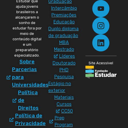
Graduação
Estudar que
ajuda jovens
Intercâmbio
brasileiros a
Premiações
alcançarem o
Educação
sonho de
Duplo diploma
estudar fora por
meio de
de graduação
conteúdo digital
MBA
e um
Mestrado
preparatório
especializado.
Líderes
Sobre
Doutorado
Site Acessível
Parcerias
PHD
Pesquisa
para
Estágio no
Universidades
exterior
Política
Materiais
de
Cursos
Direitos
CC50
Política de
Prep
Privacidade
Program