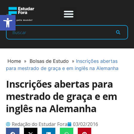
Abrir a barra de ferramentas
Prep Program
Líderes Estudar
Home
»
Bolsas de Estudo
»
Inscrições abertas
para mestrado de graça e em inglês na Alemanha
Inscrições abertas para
mestrado de graça e em
inglês na Alemanha
Redação do Estudar Fora
03/02/2016