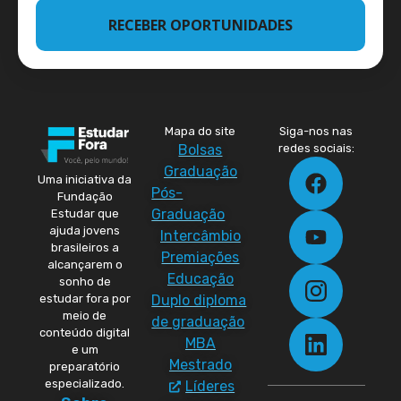
RECEBER OPORTUNIDADES
Mapa do site
Siga-nos nas
Bolsas
redes sociais:
Graduação
Uma iniciativa da
Pós-
Fundação
Graduação
Estudar que
ajuda jovens
Intercâmbio
brasileiros a
Premiações
alcançarem o
Educação
sonho de
Duplo diploma
estudar fora por
meio de
de graduação
conteúdo digital
MBA
e um
Mestrado
preparatório
especializado.
Líderes