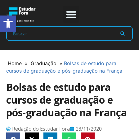
Abrir a barra de ferramentas
Prep Program
Líderes Estudar
Home
»
Graduação
»
Bolsas de estudo para
cursos de graduação e pós-graduação na França
Bolsas de estudo para
cursos de graduação e
pós-graduação na França
Redação do Estudar Fora
23/11/2020