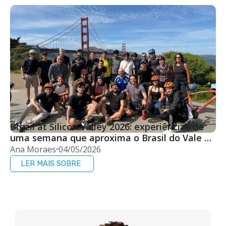
Brazil at Silicon Valley 2026: experiências de
uma semana que aproxima o Brasil do Vale do
Silício
Ana Moraes
04/05/2026
LER MAIS SOBRE