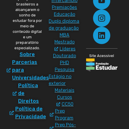
Intercâmbio
brasileiros a
Premiações
alcançarem o
Educação
sonho de
Duplo diploma
estudar fora por
meio de
de graduação
conteúdo digital
MBA
e um
Mestrado
preparatório
especializado.
Líderes
Sobre
Doutorado
Site Acessível
Parcerias
PHD
Pesquisa
para
Estágio no
Universidades
exterior
Política
Materiais
de
Cursos
Direitos
CC50
Política de
Prep
Privacidade
Program
Prep Pós-