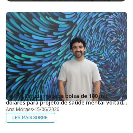
Fellow Estudar recebe bolsa de 100 mil
dólares para projeto de saúde mental voltado
a adolescentes
Ana Moraes
15/06/2026
LER MAIS SOBRE