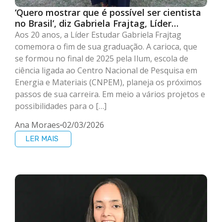
‘Quero mostrar que é possível ser cientista
no Brasil’, diz Gabriela Frajtag, Líder
Estudar formada pela Ilum
Aos 20 anos, a Líder Estudar Gabriela Frajtag
comemora o fim de sua graduação. A carioca, que
se formou no final de 2025 pela Ilum, escola de
ciência ligada ao Centro Nacional de Pesquisa em
Energia e Materiais (CNPEM), planeja os próximos
passos de sua carreira. Em meio a vários projetos e
possibilidades para o […]
Ana Moraes
02/03/2026
LER MAIS