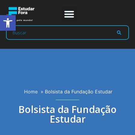
Abrir a barra de ferramentas
Prep Program
Líderes Estudar
Home
»
Bolsista da Fundação Estudar
Bolsista da Fundação
Estudar