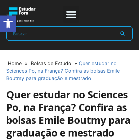
Abrir a barra de ferramentas
Prep Program
Líderes Estudar
Home
»
Bolsas de Estudo
»
Quer estudar no
Sciences Po, na França? Confira as bolsas Emile
Boutmy para graduação e mestrado
Quer estudar no Sciences
Po, na França? Confira as
bolsas Emile Boutmy para
graduação e mestrado