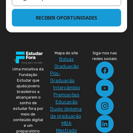
RECEBER OPORTUNIDADES
Mapa do site
Siga-nos nas
Bolsas
redes sociais:
Graduação
Uma iniciativa da
Pós-
Fundação
Graduação
Estudar que
ajuda jovens
Intercâmbio
brasileiros a
Premiações
alcançarem o
Educação
sonho de
Duplo diploma
estudar fora por
meio de
de graduação
conteúdo digital
MBA
e um
Mestrado
preparatório