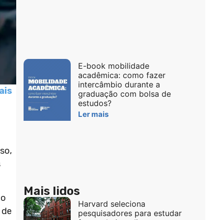
E-book mobilidade
acadêmica: como fazer
intercâmbio durante a
ais
graduação com bolsa de
estudos?
Ler mais
so,
s
Mais lidos
do
Harvard seleciona
 de
pesquisadores para estudar