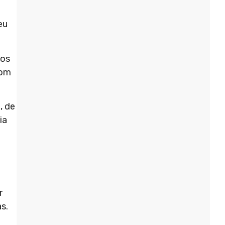
eu
vos
com
, de
ia
?
r
s.