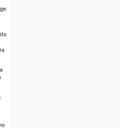
ige.
ito
ra
ia
o
s
 no