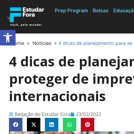
Prep Program
Bolsas
Educaçã
Abrir a barra de ferramentas
Home
»
Notícias
»
4 dicas de planejamento para se 
4 dicas de planej
proteger de impre
internacionais
Redação do Estudar Fora
23/02/2022