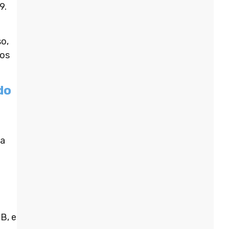
9.
o,
ros
do
ia
B, e