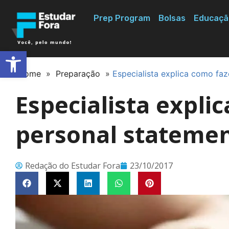
Prep Program
Bolsas
Educaçã
Abrir a barra de ferramentas
Home
»
Preparação
»
Especialista explica como fa
Especialista expl
personal stateme
Redação do Estudar Fora
23/10/2017