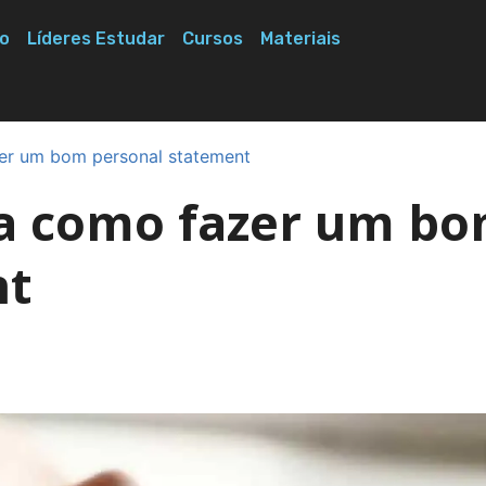
o
Líderes Estudar
Cursos
Materiais
zer um bom personal statement
ica como fazer um b
nt