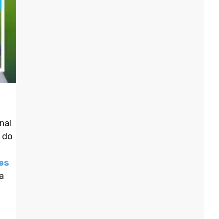
nal
s do
es
a