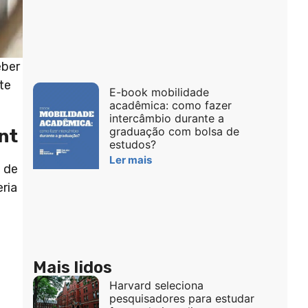
eber
te
E-book mobilidade
acadêmica: como fazer
intercâmbio durante a
graduação com bolsa de
nt
estudos?
Ler mais
a de
ria
Mais lidos
Harvard seleciona
pesquisadores para estudar