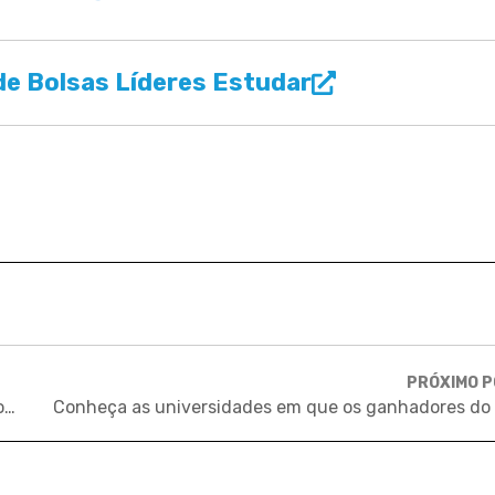
e Bolsas Líderes Estudar
PRÓXIMO 
O que você deve fazer HOJE para conseguir estudar no exterior AMANHÃ