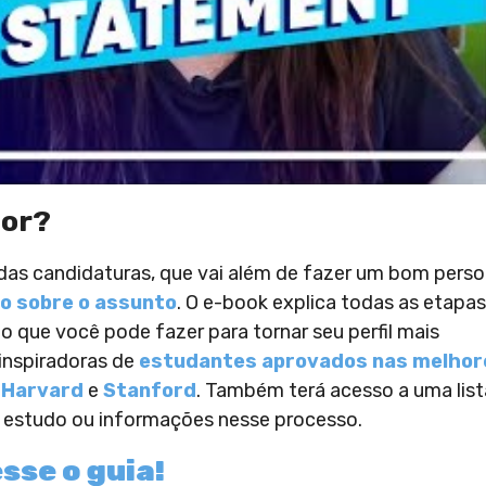
ior?
das candidaturas, que vai além de fazer um bom perso
to sobre o assunto
. O e-book explica todas as etapa
o que você pode fazer para tornar seu perfil mais
 inspiradoras de
estudantes aprovados nas melhor
 Harvard
e
Stanford
. Também terá acesso a uma list
e estudo ou informações nesse processo.
sse o guia!