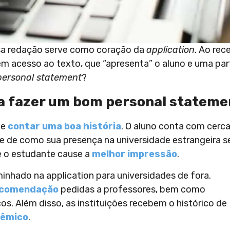
ssa redação serve como coração da
application
. Ao rec
êm acesso ao texto, que “apresenta” o aluno e uma par
personal statement
?
ra fazer um bom personal stateme
de
contar uma boa história
. O aluno conta com cerc
e de como sua presença na universidade estrangeira se
re o estudante cause a
melhor impressão
.
minhado na application para universidades de fora.
ecomendação
pedidas a professores, bem como
os. Além disso, as instituições recebem o histórico de
êmico
.