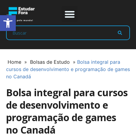
Abrir a barra de ferramentas
Prep Program
Líderes Estudar
Home
»
Bolsas de Estudo
»
Bolsa integral para
cursos de desenvolvimento e programação de games
no Canadá
Bolsa integral para cursos
de desenvolvimento e
programação de games
no Canadá