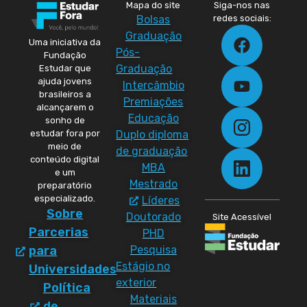
Mapa do site
Siga-nos nas
Bolsas
redes sociais:
Graduação
Uma iniciativa da
Pós-
Fundação
Graduação
Estudar que
ajuda jovens
Intercâmbio
brasileiros a
Premiações
alcançarem o
Educação
sonho de
Duplo diploma
estudar fora por
meio de
de graduação
conteúdo digital
MBA
e um
Mestrado
preparatório
especializado.
Líderes
Sobre
Doutorado
Site Acessível
Parcerias
PHD
Pesquisa
para
Estágio no
Universidades
exterior
Política
Materiais
de