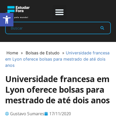
Abrir a barra de ferramentas
Prep Program
Líderes Estudar
Home
»
Bolsas de Estudo
»
Universidade francesa
em Lyon oferece bolsas para mestrado de até dois
anos
Universidade francesa em
Lyon oferece bolsas para
mestrado de até dois anos
Gustavo Sumares
17/11/2020