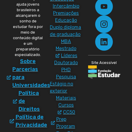
ajuda jovens
Intercâmbio
brasileiros a
Premiações
alcançarem o
Educação
sonho de
Duplo diploma
estudar fora por
meio de
de graduação
conteúdo digital
MBA
e um
Mestrado
preparatório
especializado.
Líderes
Sobre
Doutorado
Site Acessível
Parcerias
PHD
Pesquisa
para
Estágio no
Universidades
exterior
Política
Materiais
de
Cursos
Direitos
CC50
Política de
Prep
Privacidade
Program