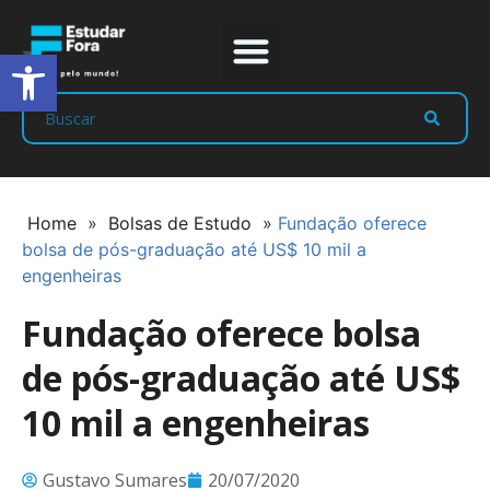
Abrir a barra de ferramentas
Prep Program
Líderes Estudar
Home
»
Bolsas de Estudo
»
Fundação oferece
bolsa de pós-graduação até US$ 10 mil a
engenheiras
Fundação oferece bolsa
de pós-graduação até US$
10 mil a engenheiras
Gustavo Sumares
20/07/2020