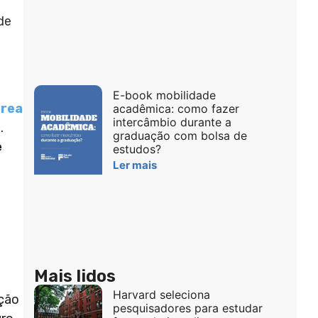
de
E-book mobilidade
orea
acadêmica: como fazer
intercâmbio durante a
.
graduação com bolsa de
e
estudos?
Ler mais
Mais lidos
Harvard seleciona
ação
pesquisadores para estudar