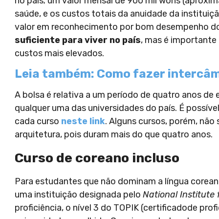
no país; um valor mensal de 900 mil wons (aproxi
saúde, e os custos totais da anuidade da institu
valor em reconhecimento por bom desempenho do 
suficiente para viver no país
, mas é importante 
custos mais elevados.
Leia também: Como fazer intercâmb
A bolsa é relativa a um período de quatro anos de
qualquer uma das universidades do país. É possível 
cada curso
neste link
. Alguns cursos, porém, não
arquitetura, pois duram mais do que quatro anos.
Curso de coreano incluso
Para estudantes que não dominam a língua corean
uma instituição designada pelo
National Institute
proficiência, o nível 3 do TOPIK (certificadode prof