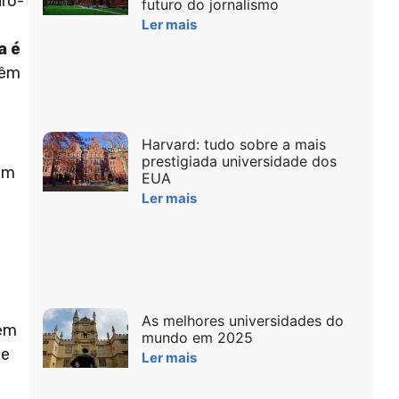
uro-
futuro do jornalismo
Ler mais
a é
têm
Harvard: tudo sobre a mais
prestigiada universidade dos
 em
EUA
Ler mais
As melhores universidades do
 em
mundo em 2025
de
Ler mais