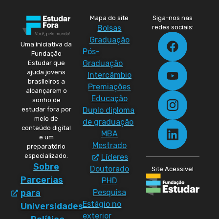
Mapa do site
Siga-nos nas
Bolsas
redes sociais:
Graduação
Uma iniciativa da
Pós-
Fundação
Graduação
Estudar que
ajuda jovens
Intercâmbio
brasileiros a
Premiações
alcançarem o
Educação
sonho de
Duplo diploma
estudar fora por
meio de
de graduação
conteúdo digital
MBA
e um
Mestrado
preparatório
especializado.
Líderes
Sobre
Doutorado
Site Acessível
Parcerias
PHD
Pesquisa
para
Estágio no
Universidades
exterior