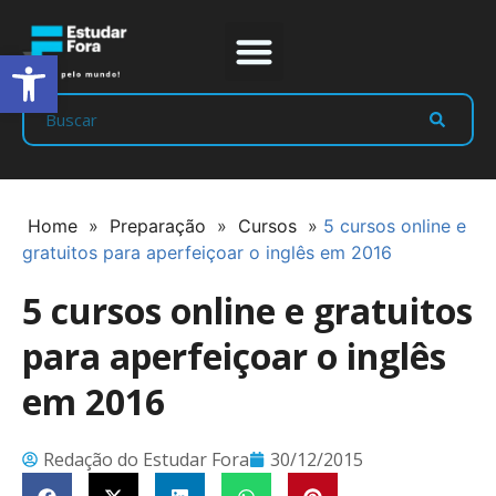
Abrir a barra de ferramentas
Prep Program
Líderes Estudar
Home
»
Preparação
»
Cursos
»
5 cursos online e
gratuitos para aperfeiçoar o inglês em 2016
5 cursos online e gratuitos
para aperfeiçoar o inglês
em 2016
Redação do Estudar Fora
30/12/2015