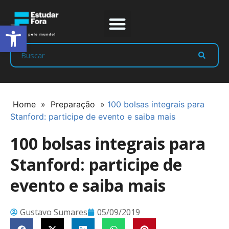
Abrir a barra de ferramentas
Prep Program
Líderes Estudar
Home
»
Preparação
»
100 bolsas integrais para
Stanford: participe de evento e saiba mais
100 bolsas integrais para
Stanford: participe de
evento e saiba mais
Gustavo Sumares
05/09/2019