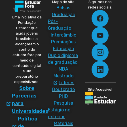
Mapa do site
Siga-nos nas
Bolsas
redes sociais:
Graduação
Uma iniciativa da
Pós-
Fundação
Graduação
Estudar que
ajuda jovens
Intercâmbio
brasileiros a
Premiações
alcançarem o
Educação
sonho de
Duplo diploma
estudar fora por
meio de
de graduação
conteúdo digital
MBA
e um
Mestrado
preparatório
especializado.
Líderes
Sobre
Doutorado
Site Acessível
Parcerias
PHD
Pesquisa
para
Estágio no
Universidades
exterior
Política
Materiais
de