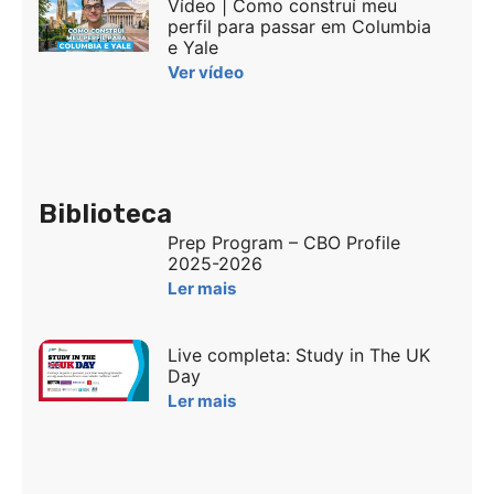
Vídeo | Como construí meu
perfil para passar em Columbia
e Yale
Ver vídeo
Biblioteca
Prep Program – CBO Profile
2025-2026
Ler mais
Live completa: Study in The UK
Day
Ler mais