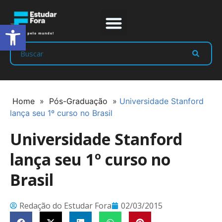
Abrir a barra de ferramentas
Prep Program
Líderes Estudar
Home
»
Pós-Graduação
»
Universidade Stanford
lança seu 1º curso no Brasil
Universidade Stanford
lança seu 1º curso no
Brasil
Redação do Estudar Fora
02/03/2015