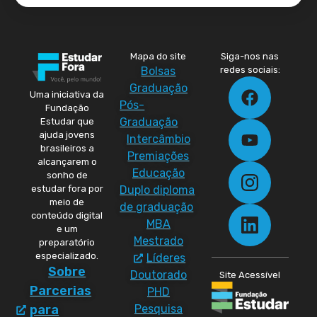
Mapa do site
Siga-nos nas
Bolsas
redes sociais:
Graduação
Uma iniciativa da
Pós-
Fundação
Graduação
Estudar que
ajuda jovens
Intercâmbio
brasileiros a
Premiações
alcançarem o
Educação
sonho de
Duplo diploma
estudar fora por
meio de
de graduação
conteúdo digital
MBA
e um
Mestrado
preparatório
especializado.
Líderes
Sobre
Doutorado
Site Acessível
Parcerias
PHD
Pesquisa
para