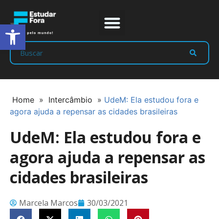
Abrir a barra de ferramentas
Prep Program
Líderes Estudar
Home
»
Intercâmbio
»
UdeM: Ela estudou fora e
agora ajuda a repensar as cidades brasileiras
UdeM: Ela estudou fora e
agora ajuda a repensar as
cidades brasileiras
Marcela Marcos
30/03/2021