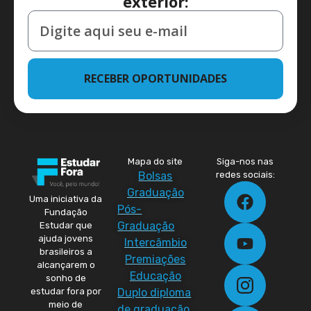
exterior:
RECEBER OPORTUNIDADES
Mapa do site
Siga-nos nas
Bolsas
redes sociais:
Graduação
Uma iniciativa da
Pós-
Fundação
Graduação
Estudar que
ajuda jovens
Intercâmbio
brasileiros a
Premiações
alcançarem o
Educação
sonho de
Duplo diploma
estudar fora por
meio de
de graduação