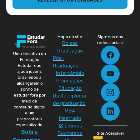
Mapa do site
Siga-nos nas
Bolsas
redes sociais:
Graduação
Uma iniciativa da
Pós-
Fundação
Graduação
Estudar que
ajuda jovens
Intercâmbio
brasileiros a
Premiações
alcançarem o
Educação
sonho de
Duplo diploma
estudar fora por
meio de
de graduação
conteúdo digital
MBA
e um
Mestrado
preparatório
especializado.
Líderes
Sobre
Doutorado
Site Acessível