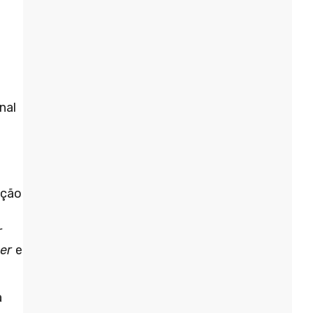
nal
ição
r
er
e
a