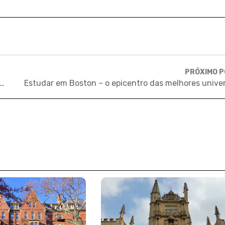
PRÓXIMO 
a amazonense em Stanford foi aceita no segundo ano do Ensino Médio