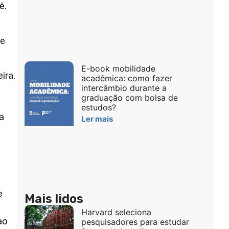
ê.
te
E-book mobilidade
ira.
acadêmica: como fazer
intercâmbio durante a
graduação com bolsa de
estudos?
a
Ler mais
e
Mais lidos
Harvard seleciona
ao
pesquisadores para estudar