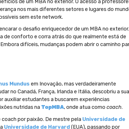
efícios de um MBA no exterior. O acesso a professore
erança nos mais diferentes setores e lugares do mun
ossíveis sem este network.
 encarar o desafio enriquecedor de um MBA no exterior
a de conforto e corra atrás do que realmente está de
. Embora difíceis, mudanças podem abrir o caminho pa
mus Mundus
em Inovação, mas verdadeiramente
ar no Canadá, França, Irlanda e Itália, descobriu a su
por auxiliar estudantes a buscarem experiências
ixões nutridas na
TopMBA
, onde atua como
coach
.
 e coach por paixão. De mestre pela
Universidade de
na
Universidade de Harvard
(EUA), passando por