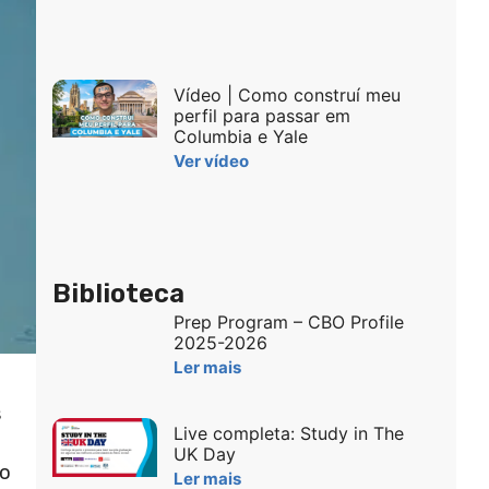
Vídeo | Como construí meu
perfil para passar em
Columbia e Yale
Ver vídeo
Biblioteca
Prep Program – CBO Profile
2025-2026
Ler mais
s
Live completa: Study in The
UK Day
to
Ler mais