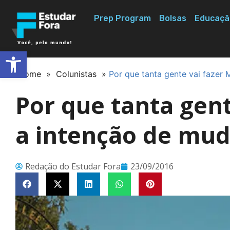
Prep Program
Bolsas
Educaçã
Abrir a barra de ferramentas
Home
»
Colunistas
»
Por que tanta gente vai fazer
Por que tanta gen
a intenção de mud
Redação do Estudar Fora
23/09/2016