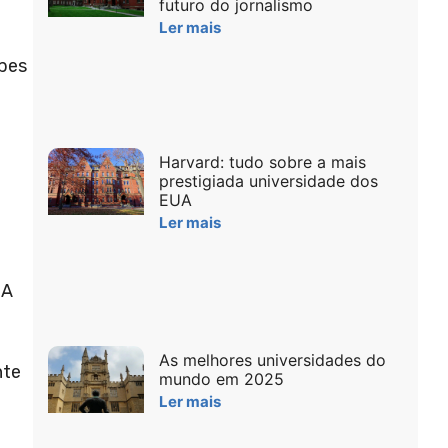
futuro do jornalismo
Ler mais
ubes
Harvard: tudo sobre a mais
prestigiada universidade dos
EUA
Ler mais
BA
As melhores universidades do
nte
mundo em 2025
a
Ler mais