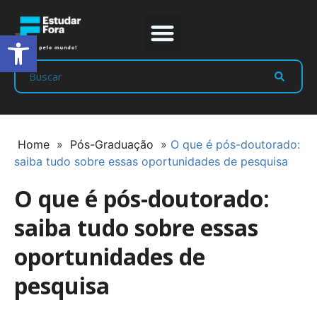
Abrir a barra de ferramentas
Prep Program
Líderes Estudar
Home
»
Pós-Graduação
»
O que é pós-doutorado:
saiba tudo sobre essas oportunidades de pesquisa
O que é pós-doutorado:
saiba tudo sobre essas
oportunidades de
pesquisa