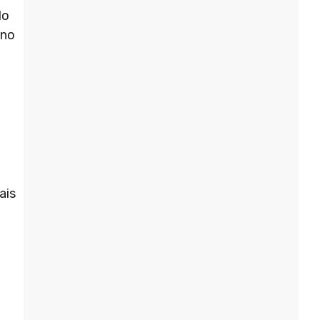
do
 no
ais