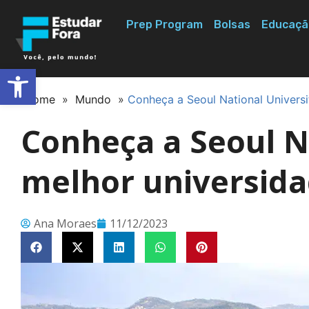
Prep Program
Bolsas
Educaçã
Abrir a barra de ferramentas
Home
»
Mundo
»
Conheça a Seoul National Universi
Conheça a Seoul Na
melhor universida
Ana Moraes
11/12/2023