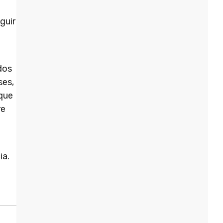
guir
dos
ses,
 que
re
ia.