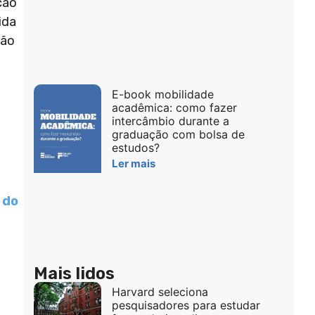
ção
ida
são
E-book mobilidade
acadêmica: como fazer
intercâmbio durante a
graduação com bolsa de
estudos?
Ler mais
 do
Mais lidos
Harvard seleciona
pesquisadores para estudar