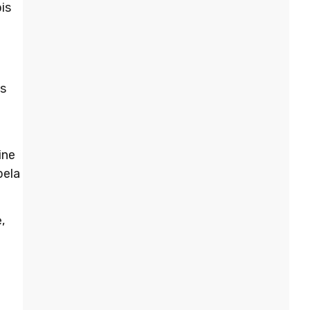
is
s
ine
pela
,