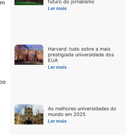
futuro do jornalismo
ém
Ler mais
Harvard: tudo sobre a mais
prestigiada universidade dos
EUA
Ler mais
upo
As melhores universidades do
mundo em 2025
Ler mais