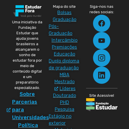
Mapa do site
Siga-nos nas
Bolsas
redes sociais:
Graduação
Uma iniciativa da
Pós-
Fundação
Graduação
Estudar que
ajuda jovens
Intercâmbio
brasileiros a
Premiações
alcançarem o
Educação
sonho de
Duplo diploma
estudar fora por
meio de
de graduação
conteúdo digital
MBA
e um
Mestrado
preparatório
especializado.
Líderes
Sobre
Doutorado
Site Acessível
Parcerias
PHD
Pesquisa
para
Estágio no
Universidades
exterior
Política