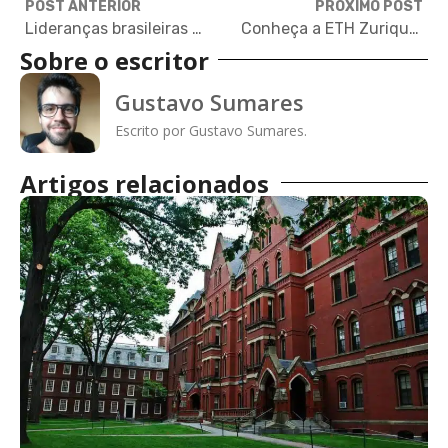
POST ANTERIOR
PRÓXIMO POST
Lideranças brasileiras discutem tecnologia e saúde na Brazil Conference; leia artigo de opinião
Conheça a ETH Zurique, a universidade que formou Albert Einstein
Sobre o escritor
Gustavo Sumares
Escrito por Gustavo Sumares.
Artigos relacionados