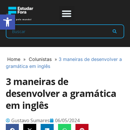
Abrir a barra de ferramentas
Prep Program
Líderes Estudar
Home
»
Colunistas
»
3 maneiras de desenvolver a
gramática em inglês
3 maneiras de
desenvolver a gramática
em inglês
Gustavo Sumares
06/05/2024