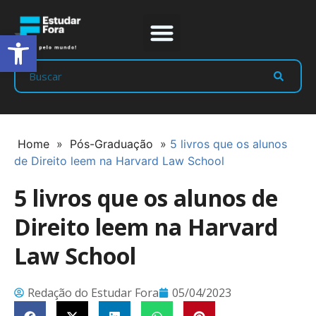
Abrir a barra de ferramentas
Prep Program
Líderes Estudar
Home
»
Pós-Graduação
»
5 livros que os alunos
de Direito leem na Harvard Law School
5 livros que os alunos de
Direito leem na Harvard
Law School
Redação do Estudar Fora
05/04/2023