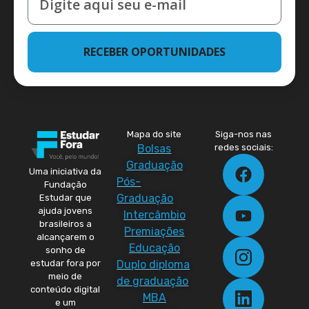
RECEBER OPORTUNIDADES
Mapa do site
Siga-nos nas
Bolsas
redes sociais:
Graduação
Uma iniciativa da
Pós-
Fundação
Graduação
Estudar que
ajuda jovens
Intercâmbio
brasileiros a
Premiações
alcançarem o
Educação
sonho de
Duplo diploma
estudar fora por
meio de
de graduação
conteúdo digital
MBA
e um