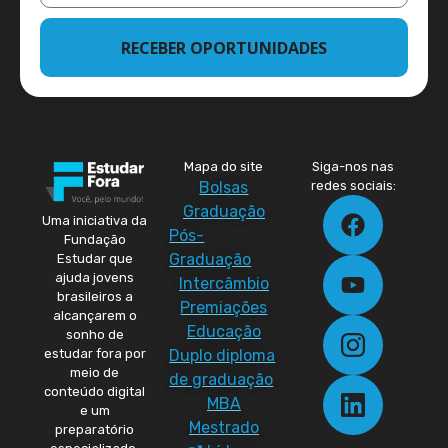
RECEBER OPORTUNIDADES
Mapa do site
Siga-nos nas
Bolsas
redes sociais:
Graduação
Uma iniciativa da
Pós-
Fundação
Graduação
Estudar que
ajuda jovens
Intercâmbio
brasileiros a
Premiações
alcançarem o
Educação
sonho de
Duplo diploma
estudar fora por
meio de
de graduação
conteúdo digital
MBA
e um
Mestrado
preparatório