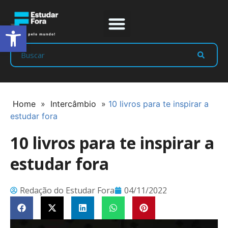
Abrir a barra de ferramentas
Prep Program
Líderes Estudar
Home
»
Intercâmbio
»
10 livros para te inspirar a
estudar fora
10 livros para te inspirar a
estudar fora
Redação do Estudar Fora
04/11/2022