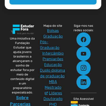
Mapa do site
Siga-nos nas
Bolsas
redes sociais:
Graduação
Uma iniciativa da
Pós-
Fundação
Graduação
Estudar que
ajuda jovens
Intercâmbio
brasileiros a
Premiações
alcançarem o
Educação
sonho de
Duplo diploma
estudar fora por
meio de
de graduação
conteúdo digital
MBA
e um
Mestrado
preparatório
especializado.
Líderes
Sobre
Doutorado
Site Acessível
Parcerias
PHD