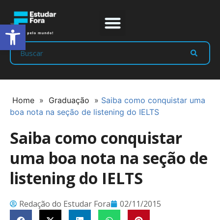
Abrir a barra de ferramentas
Prep Program
Líderes Estudar
Home
»
Graduação
»
Saiba como conquistar uma
boa nota na seção de listening do IELTS
Saiba como conquistar
uma boa nota na seção de
listening do IELTS
Redação do Estudar Fora
02/11/2015