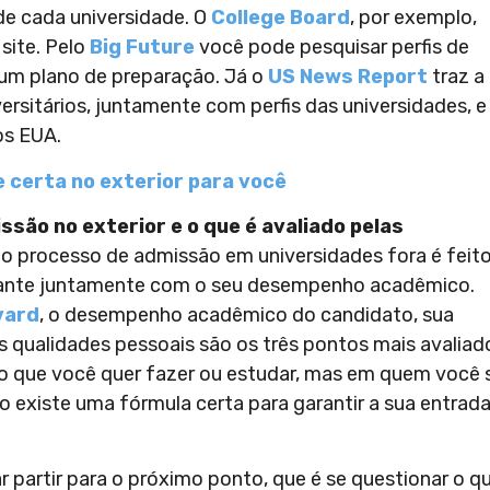
 de cada universidade. O
College Board
, por exemplo,
site. Pelo
Big Future
você pode pesquisar perfis de
 um plano de preparação. Já o
US News Report
traz a
versitários, juntamente com perfis das universidades, e
os EUA.
e certa no exterior para você
são no exterior e o que é avaliado pelas
o, o processo de admissão em universidades fora é feit
tudante juntamente com o seu desempenho acadêmico.
vard
, o desempenho acadêmico do candidato, sua
as qualidades pessoais são os três pontos mais avaliad
o que você quer fazer ou estudar, mas em quem você 
o existe uma fórmula certa para garantir a sua entrad
ar partir para o próximo ponto, que é se questionar o q