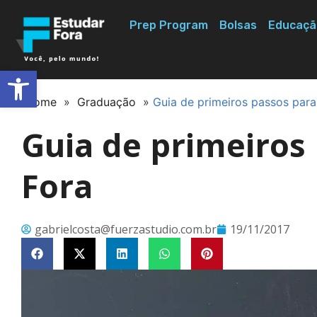
Prep Program
Bolsas
Educaçã
Abrir a barra de ferramentas
Home
»
Graduação
»
Guia de primeiros passos para
Guia de primeiros
Fora
gabrielcosta@fuerzastudio.com.br
19/11/2017