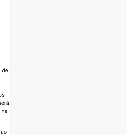
o de
os
será
a na
uão