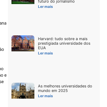
futuro do jornalismo
Ler mais
o
iana
Harvard: tudo sobre a mais
prestigiada universidade dos
EUA
são
Ler mais
no
ão e
se
As melhores universidades do
mundo em 2025
Ler mais