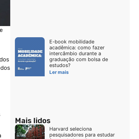
de
E-book mobilidade
acadêmica: como fazer
intercâmbio durante a
graduação com bolsa de
 dos
estudos?
udos
Ler mais
s
Mais lidos
Harvard seleciona
pesquisadores para estudar
a