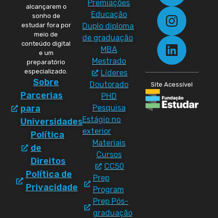
Premiações
alcançarem o
Educação
sonho de
Duplo diploma
estudar fora por
meio de
de graduação
conteúdo digital
MBA
e um
Mestrado
preparatório
especializado.
Líderes
Sobre
Doutorado
Site Acessível
Parcerias
PHD
Pesquisa
para
Estágio no
Universidades
exterior
Política
Materiais
de
Cursos
Direitos
CC50
Política de
Prep
Privacidade
Program
Prep Pós-
graduação