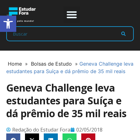
Abrir a barra de ferramentas
Prep Program
Líderes Estudar
Home
»
Bolsas de Estudo
»
Geneva Challenge leva
estudantes para Suíça e dá prêmio de 35 mil reais
Geneva Challenge leva
estudantes para Suíça e
dá prêmio de 35 mil reais
Redação do Estudar Fora
02/05/2018