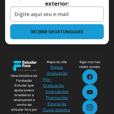
exterior:
RECEBER OPORTUNIDADES
Mapa do site
Siga-nos nas
Bolsas
redes sociais:
Graduação
Uma iniciativa da
Pós-
Fundação
Graduação
Estudar que
ajuda jovens
Intercâmbio
brasileiros a
Premiações
alcançarem o
Educação
sonho de
Duplo diploma
estudar fora por