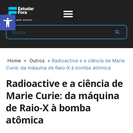
Abrir a barra de ferramentas
Prep Program
Líderes Estudar
Home
»
Outros
»
Radioactive e a ciência de Marie
Curie: da máquina de Raio-X à bomba atômica
Radioactive e a ciência de
Marie Curie: da máquina
de Raio-X à bomba
atômica