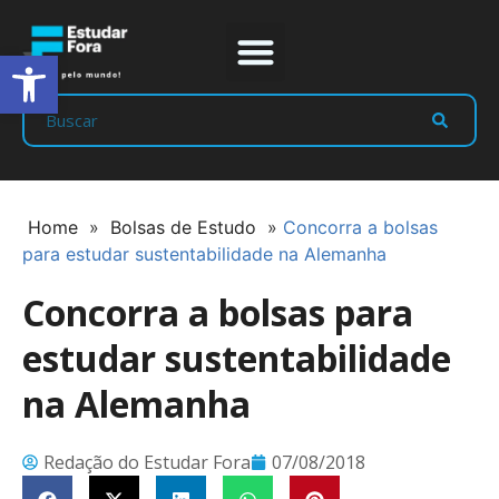
Abrir a barra de ferramentas
Prep Program
Líderes Estudar
Home
»
Bolsas de Estudo
»
Concorra a bolsas
para estudar sustentabilidade na Alemanha
Concorra a bolsas para
estudar sustentabilidade
na Alemanha
Redação do Estudar Fora
07/08/2018