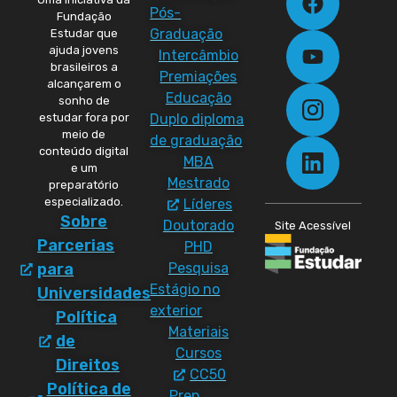
Pós-
Fundação
Graduação
Estudar que
ajuda jovens
Intercâmbio
brasileiros a
Premiações
alcançarem o
Educação
sonho de
Duplo diploma
estudar fora por
meio de
de graduação
conteúdo digital
MBA
e um
Mestrado
preparatório
especializado.
Líderes
Sobre
Doutorado
Site Acessível
Parcerias
PHD
Pesquisa
para
Estágio no
Universidades
exterior
Política
Materiais
de
Cursos
Direitos
CC50
Política de
Prep