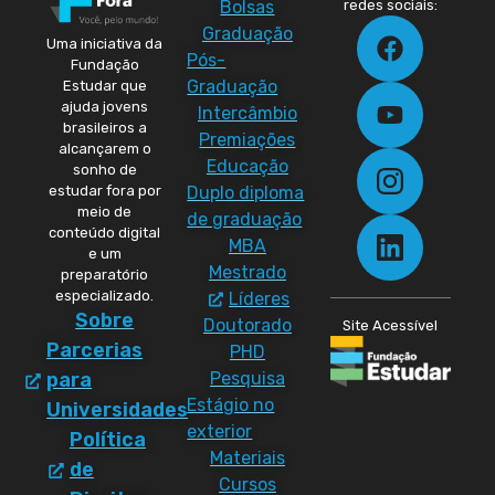
Bolsas
redes sociais:
Graduação
Uma iniciativa da
Pós-
Fundação
Graduação
Estudar que
ajuda jovens
Intercâmbio
brasileiros a
Premiações
alcançarem o
Educação
sonho de
Duplo diploma
estudar fora por
meio de
de graduação
conteúdo digital
MBA
e um
Mestrado
preparatório
especializado.
Líderes
Sobre
Doutorado
Site Acessível
Parcerias
PHD
Pesquisa
para
Estágio no
Universidades
exterior
Política
Materiais
de
Cursos