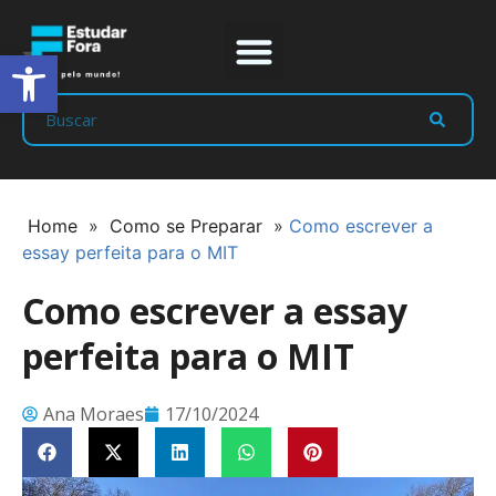
Abrir a barra de ferramentas
Prep Program
Líderes Estudar
Home
»
Como se Preparar
»
Como escrever a
essay perfeita para o MIT
Como escrever a essay
perfeita para o MIT
Ana Moraes
17/10/2024