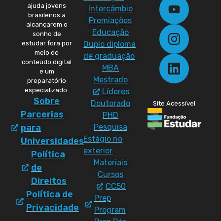
ajuda jovens
Intercâmbio
brasileiros a
Premiações
alcançarem o
Educação
sonho de
Duplo diploma
estudar fora por
meio de
de graduação
conteúdo digital
MBA
e um
Mestrado
preparatório
especializado.
Líderes
Sobre
Doutorado
Site Acessível
Parcerias
PHD
Pesquisa
para
Estágio no
Universidades
exterior
Política
Materiais
de
Cursos
Direitos
CC50
Política de
Prep
Privacidade
Program