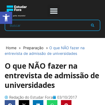
Abrir a barra de ferramentas
Prep Program
Líderes Estudar
Home
»
Preparação
»
O que NÃO fazer na
entrevista de admissão de universidades
O que NÃO fazer na
entrevista de admissão de
universidades
Redação do Estudar Fora
03/10/2017