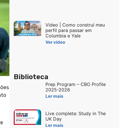
Vídeo | Como construí meu
perfil para passar em
Columbia e Yale
Ver vídeo
Biblioteca
Prep Program – CBO Profile
ções
2025-2026
nto
Ler mais
Live completa: Study in The
UK Day
re
Ler mais