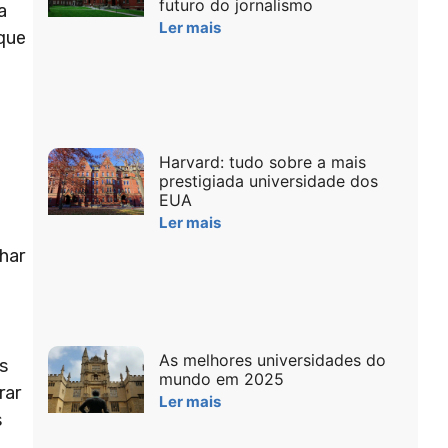
futuro do jornalismo
a
Ler mais
ique
Harvard: tudo sobre a mais
prestigiada universidade dos
EUA
Ler mais
har
As melhores universidades do
s
mundo em 2025
rar
Ler mais
s