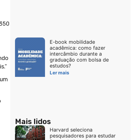
.350
E-book mobilidade
acadêmica: como fazer
intercâmbio durante a
endo
graduação com bolsa de
estudos?
s.”
Ler mais
 um
o
Mais lidos
Harvard seleciona
pesquisadores para estudar