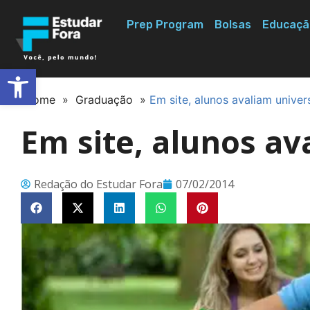
Prep Program
Bolsas
Educaçã
Abrir a barra de ferramentas
Home
»
Graduação
»
Em site, alunos avaliam univer
Em site, alunos a
Redação do Estudar Fora
07/02/2014