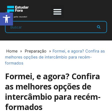
Abrir a barra de ferramentas
Prep Program
Líderes Estudar
Home
»
Preparação
»
Formei, e agora? Confira as
melhores opções de intercâmbio para recém-
formados
Formei, e agora? Confira
as melhores opções de
intercâmbio para recém-
formados