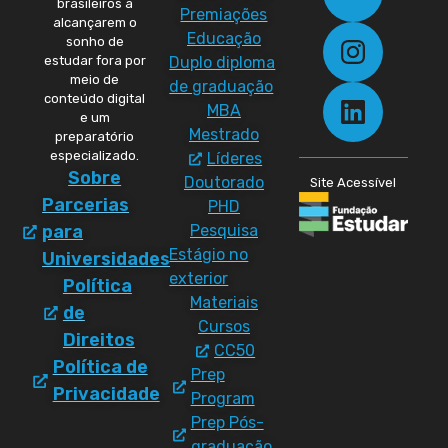
brasileiros a
Premiações
alcançarem o
Educação
sonho de
Duplo diploma
estudar fora por
meio de
de graduação
conteúdo digital
MBA
e um
Mestrado
preparatório
especializado.
Líderes
Sobre
Doutorado
Site Acessível
Parcerias
PHD
Pesquisa
para
Estágio no
Universidades
exterior
Política
Materiais
de
Cursos
Direitos
CC50
Política de
Prep
Privacidade
Program
Prep Pós-
graduação