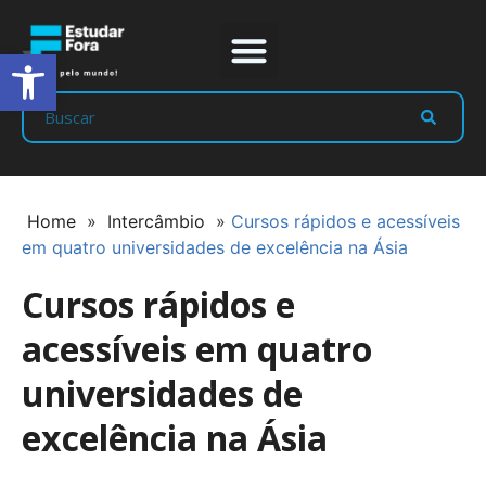
Abrir a barra de ferramentas
Prep Program
Líderes Estudar
Home
»
Intercâmbio
»
Cursos rápidos e acessíveis
em quatro universidades de excelência na Ásia
Cursos rápidos e
acessíveis em quatro
universidades de
excelência na Ásia