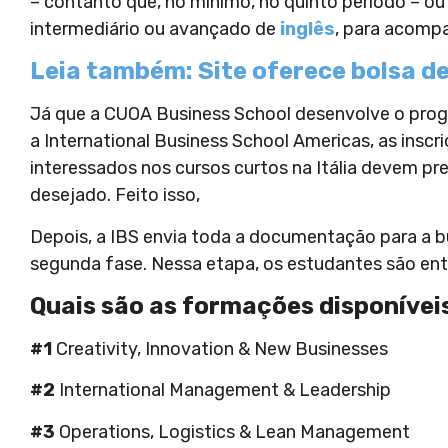
– contanto que, no mínimo, no quinto período – o
intermediário ou avançado de
inglês
, para acompa
Leia também: Site oferece bolsa d
Já que a CUOA Business School desenvolve o pro
a International Business School Americas, as ins
interessados nos cursos curtos na Itália devem pr
desejado. Feito isso,
Depois, a IBS envia toda a documentação para a b
segunda fase. Nessa etapa, os estudantes são entr
Quais são as formações disponívei
#1
Creativity, Innovation & New Businesses
#2
International Management & Leadership
#3
Operations, Logistics & Lean Management