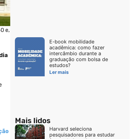
0 e,
E-book mobilidade
acadêmica: como fazer
intercâmbio durante a
dia
graduação com bolsa de
estudos?
Ler mais
e
Mais lidos
Harvard seleciona
ção
pesquisadores para estudar