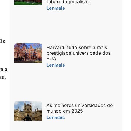
futuro do jornalismo
Ler mais
 Os
Harvard: tudo sobre a mais
prestigiada universidade dos
EUA
Ler mais
ra a
se.
As melhores universidades do
mundo em 2025
Ler mais