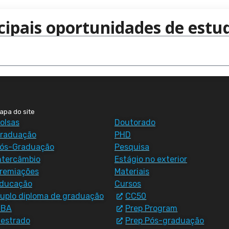
cipais oportunidades de estud
apa do site
olsas
Doutorado
raduação
PHD
ós-Graduação
Pesquisa
ntercâmbio
Estágio no exterior
remiações
Materiais
ducação
Cursos
uplo diploma de graduação
CC50
MBA
Prep Program
estrado
Prep Pós-graduação