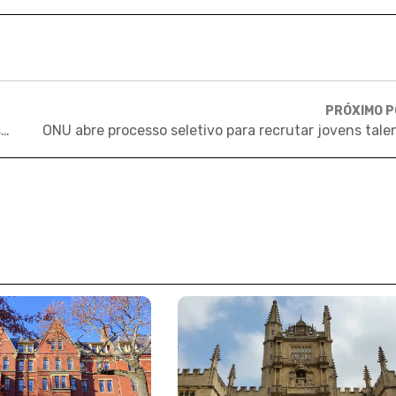
PRÓXIMO 
Começar a graduação no exterior e concluir no Brasil: saiba como isso é possível