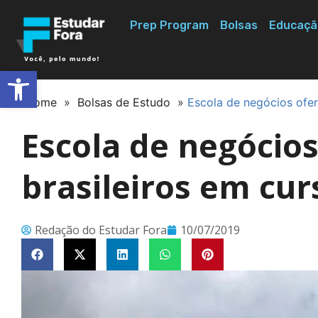
Prep Program
Bolsas
Educaçã
Abrir a barra de ferramentas
Home
»
Bolsas de Estudo
»
Escola de negócios ofere
Escola de negócios
brasileiros em curs
Redação do Estudar Fora
10/07/2019