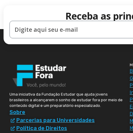
Receba as prin
M
B
G
P
I
Uma iniciativa da Fundação Estudar que ajuda jovens
P
brasileiros a alcançarem o sonho de estudar fora por meio de
conteúdo digital e um preparatório especializado.
E
Sobre
D
Parcerias para Universidades
Política de Direitos
M