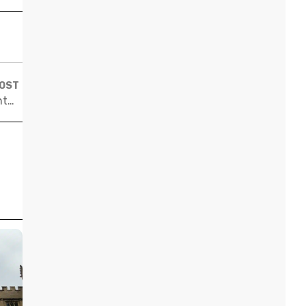
POST
ONU abre processo seletivo para recrutar jovens talentos