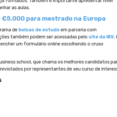
u já formados. Também é importante apresentar nível
nhar as aulas.
e €5.000 para mestrado na Europa
grama de
bolsas de estudo
em parceria com
crições também podem ser acessadas pelo
site da IBS
.
eencher um formulário online escolhendo o cruso
usiness school, que chama os melhores candidatos pa
evistados por representantes de seu curso de interes
s