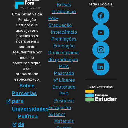
Bolsas
redes sociais:
Graduação
Uma iniciativa da
Pós-
Fundação
Graduação
Estudar que
ajuda jovens
Intercâmbio
brasileiros a
Premiações
alcançarem o
Educação
sonho de
Duplo diploma
estudar fora por
meio de
de graduação
conteúdo digital
MBA
e um
Mestrado
preparatório
especializado.
Líderes
Sobre
Doutorado
Site Acessível
Parcerias
PHD
Pesquisa
para
Estágio no
Universidades
exterior
Política
Materiais
de