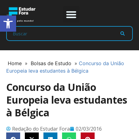
Abrir a barra de ferramentas
Prep Program
Líderes Estudar
Home
»
Bolsas de Estudo
»
Concurso da União
Europeia leva estudantes à Bélgica
Concurso da União
Europeia leva estudantes
à Bélgica
Redação do Estudar Fora
02/03/2016