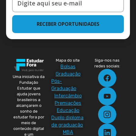
RECEBER OPORTUNIDADES
Mapa do site
Siga-nos nas
Bolsas
redes sociais:
Graduação
Uma iniciativa da
Pós-
Fundação
Graduação
Estudar que
ajuda jovens
Intercâmbio
brasileiros a
Premiações
alcançarem o
Educação
sonho de
Duplo diploma
estudar fora por
meio de
de graduação
conteúdo digital
MBA
e um