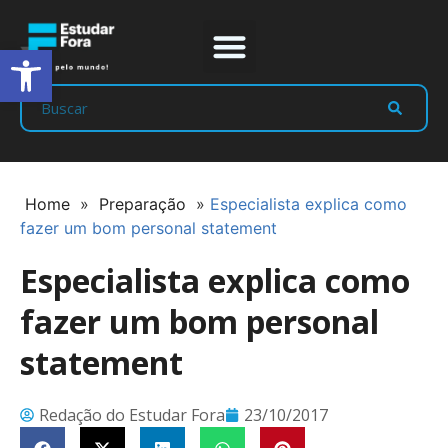
Abrir a barra de ferramentas
Prep Program
Líderes Estudar
Home
»
Preparação
»
Especialista explica como
fazer um bom personal statement
Especialista explica como
fazer um bom personal
statement
Redação do Estudar Fora
23/10/2017