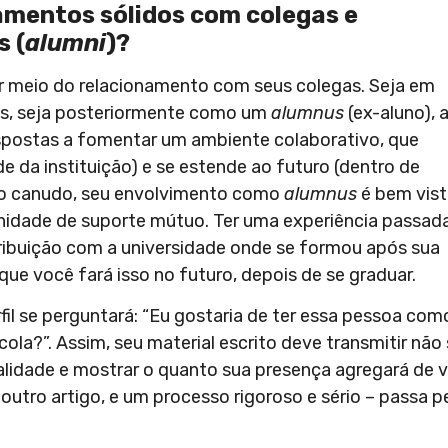
namentos sólidos com colegas e
s (
alumni
)?
r meio do relacionamento com seus colegas. Seja em
ais, seja posteriormente como um
alumnus
(ex-aluno), 
spostas a fomentar um ambiente colaborativo, que
da instituição) e se estende ao futuro (dentro de
 o canudo, seu envolvimento como
alumnus
é bem vist
idade de suporte mútuo. Ter uma experiência passad
ribuição com a universidade onde se formou após sua
ue você fará isso no futuro, depois de se graduar.
fil se perguntará: “Eu gostaria de ter essa pessoa com
la?”. Assim, seu material escrito deve transmitir não
alidade e mostrar o quanto sua presença agregará de v
outro artigo, e um processo rigoroso e sério – passa p