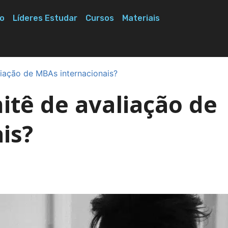
o
Líderes Estudar
Cursos
Materiais
iação de MBAs internacionais?
tê de avaliação de
is?