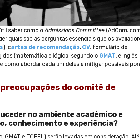
 útil saber como o
Admissions Committee
(AdCom, com
er quais são as perguntas essenciais que os avaliador
s
), c
artas de recomendação
,
CV
, formulário de
xigidos (matemática e lógica, segundo o
GMAT
, e inglês
bre como abordar cada um deles e mitigar possíveis po
s preocupações do comitê de
 suceder no ambiente acadêmico e
o, conhecimento e experiência?
ção, GMAT e TOEFL) serão levadas em consideração. Al