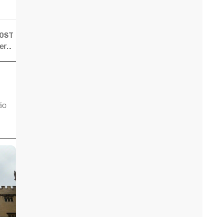
POST
Bolsas de graduação na UBC, uma das melhores universidades do Canadá
ão