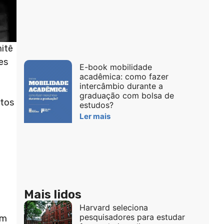
itê
es
E-book mobilidade
acadêmica: como fazer
intercâmbio durante a
graduação com bolsa de
ntos
estudos?
Ler mais
Mais lidos
Harvard seleciona
pesquisadores para estudar
ém