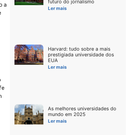
futuro do jornalismo
o a
Ler mais
e
Harvard: tudo sobre a mais
prestigiada universidade dos
EUA
Ler mais
o
fe
m
As melhores universidades do
mundo em 2025
Ler mais