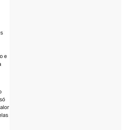
as
o e
a
o
 só
alor
elas