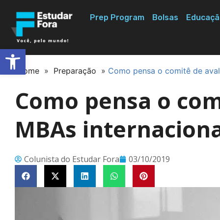
Prep Program
Bolsas
Educaçã
Abrir a barra de ferramentas
Home
»
Preparação
»
Como pensa o comitê de aval
Como pensa o comi
MBAs internaciona
Colunista do Estudar Fora
03/10/2019