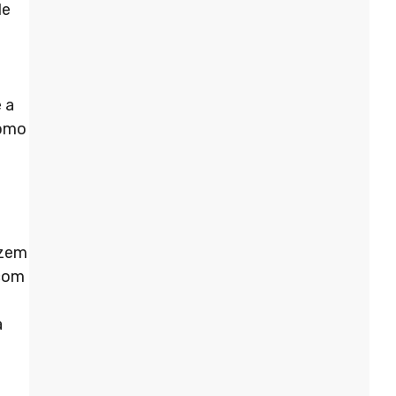
de
 a
como
azem
 com
a