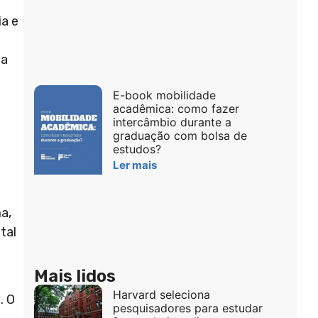
ia e
ia
E-book mobilidade
acadêmica: como fazer
intercâmbio durante a
graduação com bolsa de
estudos?
Ler mais
a,
tal
Mais lidos
Harvard seleciona
. O
pesquisadores para estudar