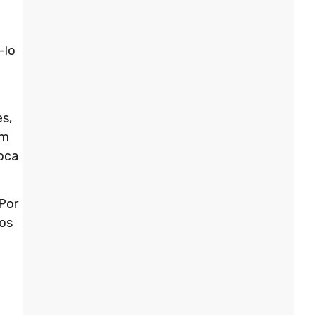
-lo
s,
um
oca
 Por
sos