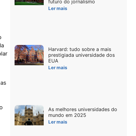
futuro do jornalismo
Ler mais
o
da
Harvard: tudo sobre a mais
lar
prestigiada universidade dos
EUA
Ler mais
nas
no
As melhores universidades do
mundo em 2025
Ler mais