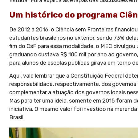
Estudar Fora explica as etapas das discussões em
Um histórico do programa Ciên
De 2012 a 2016, o Ciência sem Fronteiras financiou
estudantes brasileiros no exterior, sendo 73% de
fim do CsF para essa modalidade, o MEC divulgou 
graduando custava R$ 100 mil por ano ao govern
para alunos de escolas públicas girava em torno de
Aqui, vale lembrar que a Constituição Federal det
responsabilidade, respectivamente, dos governos m
complementar a atuação dos governos locais nessa
Mas para ter uma ideia, somente em 2015 foram de
iniciativa. O mesmo valor foi investido na merend
Brasil.