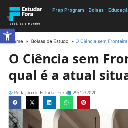
Prep Program
Bolsas
Educaçã
Abrir a barra de ferramentas
Home
»
Bolsas de Estudo
»
O Ciência sem Fronteira
O Ciência sem Fro
qual é a atual sit
Redação do Estudar Fora
29/12/2020