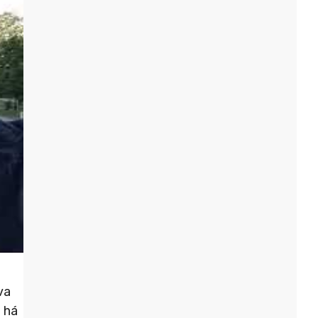
va
 há