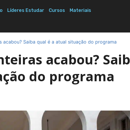
o
Líderes Estudar
Cursos
Materiais
s acabou? Saiba qual é a atual situação do programa
nteiras acabou? Sai
uação do programa