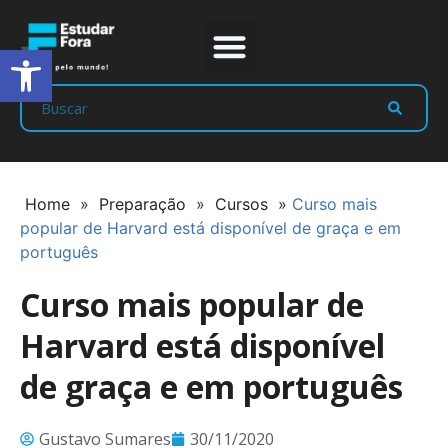
Abrir a barra de ferramentas
Prep Program
Líderes Estudar
Home
»
Preparação
»
Cursos
»
Curso mais
popular de Harvard está disponível de graça e em
português
Curso mais popular de
Harvard está disponível
de graça e em português
Gustavo Sumares
30/11/2020