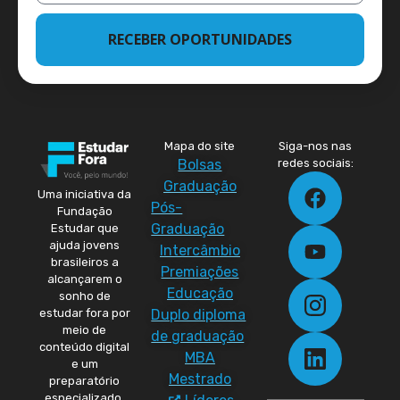
RECEBER OPORTUNIDADES
Mapa do site
Siga-nos nas
Bolsas
redes sociais:
Graduação
Uma iniciativa da
Pós-
Fundação
Graduação
Estudar que
ajuda jovens
Intercâmbio
brasileiros a
Premiações
alcançarem o
Educação
sonho de
Duplo diploma
estudar fora por
meio de
de graduação
conteúdo digital
MBA
e um
Mestrado
preparatório
especializado.