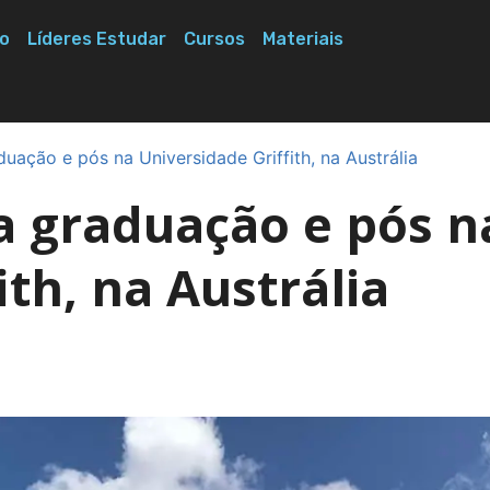
o
Líderes Estudar
Cursos
Materiais
uação e pós na Universidade Griffith, na Austrália
a graduação e pós n
ith, na Austrália