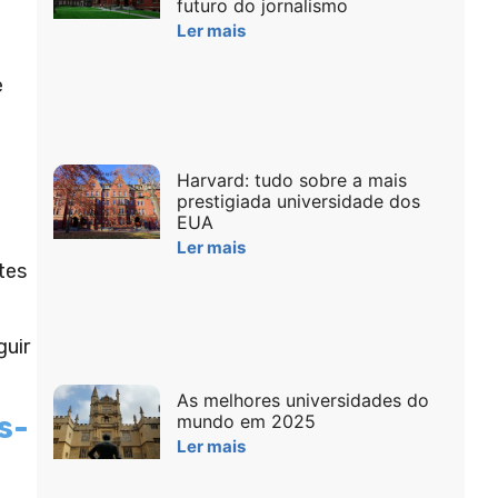
futuro do jornalismo
Ler mais
e
Harvard: tudo sobre a mais
prestigiada universidade dos
EUA
Ler mais
tes
guir
As melhores universidades do
s-
mundo em 2025
Ler mais