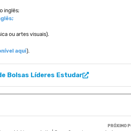
 inglês;
nglês;
ca ou artes visuais).
nível aqui
).
e Bolsas Líderes Estudar
PRÓXIMO 